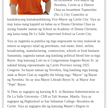
na incumbent Vice-Mayor ng
Noveleta, Cavite at si Denver
Chua na incumbent Topnotcher
(No.1) City Councilor at
kasalukuyang kumakandidatong Vice-Mayor ng Cavite City. Siya ay
may kaisa-isang kapatid na babae na si Donna Christine Chua na
siyang founder naman ng School na Academy of Donna Christine,
ang kaisa-isang De La Salle Supervised School sa Cavite City.
Siya ay nagmula sa pamilya ng mga negosyante na may malawak na
interes sa negosyo tulad ng petroleum, real estate, hotel, airline,
broadcasting, manufacturing, construction, schools at food business.
Samantala, nagmula naman ang kanilang political blood line sa mga
Reyes. Ang kanyang Lolo na si Congressman Augusto Reyes Sr. ay
nahalal bilang representante ng Cavite Province noong 1925
Congress. Sa bayan naman ng Noveleta, Ang kanilang mga kamag-
anak sa Reyes Clan ay nagsilbi din bilang mga "Mayor" ng Bayan
ng Noveleta. Ito ay sina Mayor Librado Reyes Sr. at Mayor Jose
"Pepe" Reyes.
Si Dino ay nagtapos ng kursong B.S. in Business Administration sa
De La Salle University- CSB sa Taft Avenue, Manila. Siya ay
nagtapos ng Highschool sa San Sebastian College- Recoletos de
Cavite. Siya ay nagtapos din ng kanyang Master's Degree in