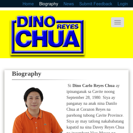
Skip
Home
Biography
News
Submit Feedback
Login
to
main
content
Toggle
navigati
Biography
Si
Dino Carlo Reyes Chua
ay
ipinanganak sa Cavite noong
September 28, 1980. Siya ay
panganay na anak nina Danilo
Chua at Corazon Reyes na
parehong tubong Cavite Province.
Siya ay may tatlong nakababatang
kapatid na sina Davey Reyes Chua