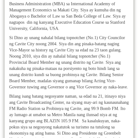
Business Administration (MBA) sa International Academy of
Management Economics sa Makati City. Siya ay kumuha din ng
Abogasya o Bachelor of Law sa San Beda College of Law. Siya ay
nagtapos din ng kanyang Executive Education Course sa Stanford
University, California, USA.
Si Dino ay unang nahalal bilang topnotcher (No.1) City Councilor
ng Cavite City noong 2004. Siya din ang pinaka-batang naging
Vice-Mayor sa history ng Cavite City sa edad na 23 taon gulang.
Noong 2010, siya din ay nahalal bilang topnotcher (No.1)
Provincial Board Member ng unang distrito ng Cavite. Siya ang
nakakuha ng pinaka-mataas na porsiyento ng boto hindi lang sa
unang distrito kundi sa buong probinsya ng Cavite. Bilang Senior
Board Member, madalas siyang gumanap bilang Acting Vice-
Governor tuwing ang Governor o ang Vice Governor ay naka-leave.
Bilang isang batang negosyante naman, sa edad na 21, itinayo niya
ang Cavite Broadcasting Center, na siyang may-ari ng kaunaunahang
FM Radio Station sa Probinsya ng Cavite, ang 99.9 Bomb FM. Ito
ay lumago at umabot sa Metro Manila nang ilunsad niya at ng
kanyang grupo ang BLAZIN 105.9 FM. Sa kasalukuyan, naka-
pokus siya sa negosyong nakatutok sa turismo na tutulong sa
ekonomiya ng ating bansa. Si Dino ang Presidente ng Greenbelt