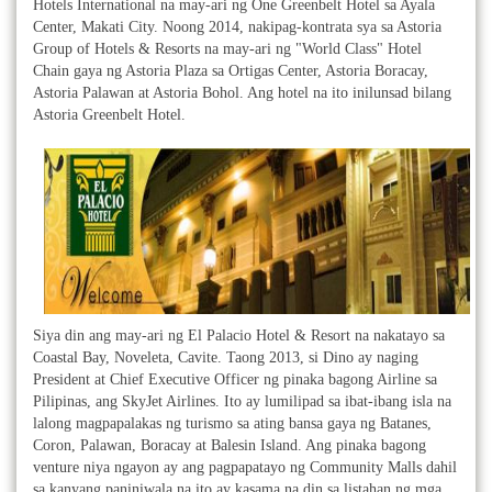
Hotels International na may-ari ng One Greenbelt Hotel sa Ayala
Center, Makati City. Noong 2014, nakipag-kontrata sya sa Astoria
Group of Hotels & Resorts na may-ari ng "World Class" Hotel
Chain gaya ng Astoria Plaza sa Ortigas Center, Astoria Boracay,
Astoria Palawan at Astoria Bohol. Ang hotel na ito inilunsad bilang
Astoria Greenbelt Hotel.
Siya din ang may-ari ng El Palacio Hotel & Resort na nakatayo sa
Coastal Bay, Noveleta, Cavite. Taong 2013, si Dino ay naging
President at Chief Executive Officer ng pinaka bagong Airline sa
Pilipinas, ang SkyJet Airlines. Ito ay lumilipad sa ibat-ibang isla na
lalong magpapalakas ng turismo sa ating bansa gaya ng Batanes,
Coron, Palawan, Boracay at Balesin Island. Ang pinaka bagong
venture niya ngayon ay ang pagpapatayo ng Community Malls dahil
sa kanyang paniniwala na ito ay kasama na din sa listahan ng mga